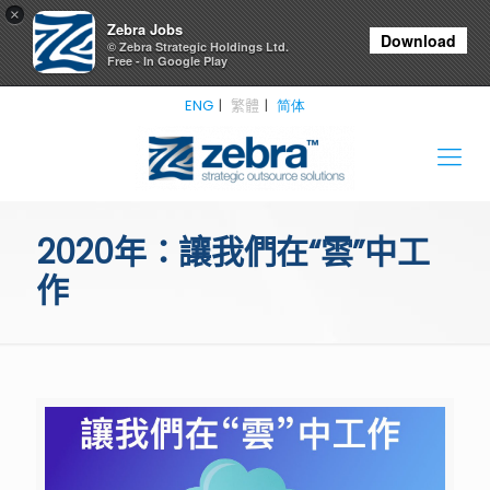
×
Zebra Jobs
Download
© Zebra Strategic Holdings Ltd.
Free - In Google Play
ENG
繁體
简体
2020年：讓我們在“雲”中工
作