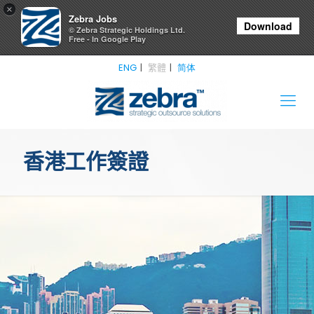
×
Zebra Jobs
Download
© Zebra Strategic Holdings Ltd.
Free - In Google Play
ENG
繁體
简体
香港工作簽證