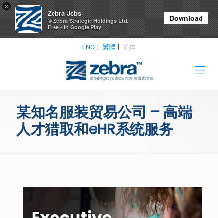
×
Zebra Jobs
Download
© Zebra Strategic Holdings Ltd.
Free - In Google Play
ENG
繁體
简体
某知名服装贸易公司 – 高端
人才猎取和eHR系统服务