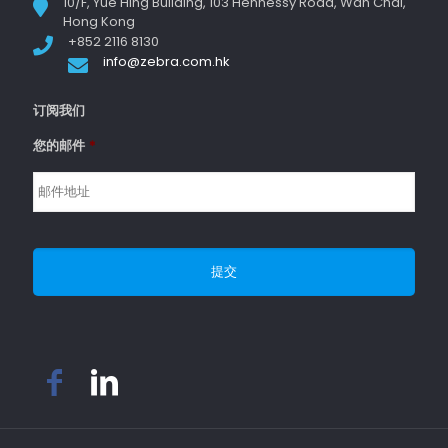
10/F, Yue Hing Building, 103 Hennessy Road, Wan Chai,
Hong Kong
+852 2116 8130
info@zebra.com.hk
订阅我们
您的邮件
*